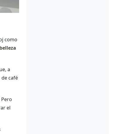
loj como
 belleza
ue, a
 de café
. Pero
ar el
s