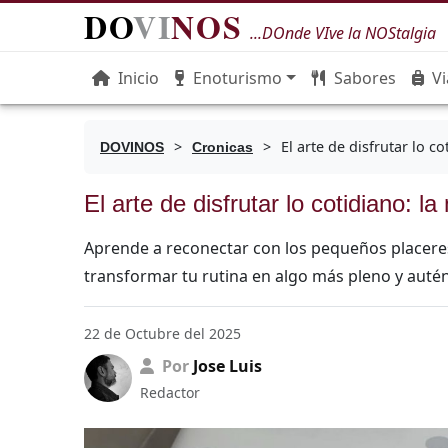
DO
VI
NOS
...DOnde VIve la NOStalgia
Inicio
Enoturismo
Sabores
Vi
>
>
El arte de disfrutar lo co
DOVINOS
Cronicas
El arte de disfrutar lo cotidiano: l
Aprende a reconectar con los pequeños placeres
transformar tu rutina en algo más pleno y autén
22 de Octubre del 2025
Por
Jose Luis
Redactor