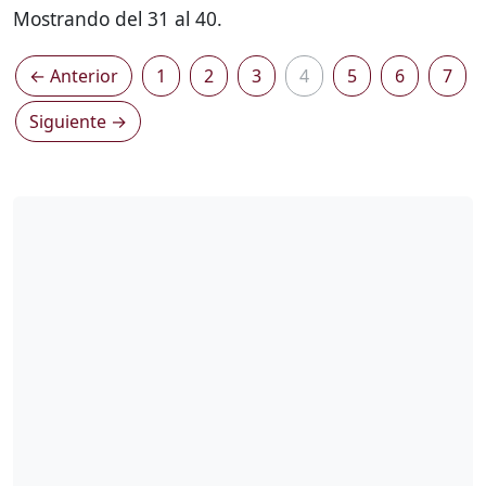
Mostrando del 31 al 40.
← Anterior
1
2
3
4
5
6
7
Siguiente →